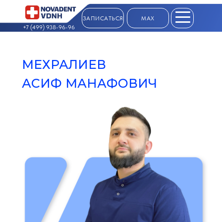
ЗАПИСАТЬСЯ
MAX
+7 (499) 938-96-96
Zero Bl
МЕХРАЛИЕВ
АСИФ МАНАФОВИЧ
create your own
block from scratch